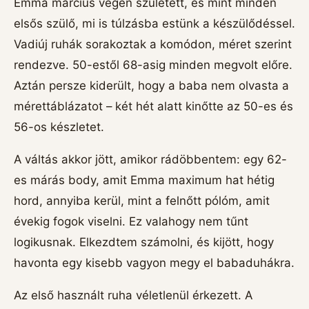
Emma március végén született, és mint minden
elsős szülő, mi is túlzásba estünk a készülődéssel.
Vadiúj ruhák sorakoztak a komódon, méret szerint
rendezve. 50-estől 68-asig minden megvolt előre.
Aztán persze kiderült, hogy a baba nem olvasta a
mérettáblázatot – két hét alatt kinőtte az 50-es és
56-os készletet.
A váltás akkor jött, amikor rádöbbentem: egy 62-
es márás body, amit Emma maximum hat hétig
hord, annyiba kerül, mint a felnőtt pólóm, amit
évekig fogok viselni. Ez valahogy nem tűnt
logikusnak. Elkezdtem számolni, és kijött, hogy
havonta egy kisebb vagyon megy el babaduhákra.
Az első használt ruha véletlenül érkezett. A