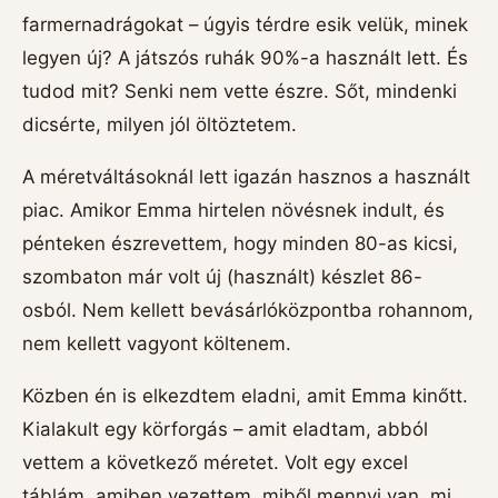
farmernadrágokat – úgyis térdre esik velük, minek
legyen új? A játszós ruhák 90%-a használt lett. És
tudod mit? Senki nem vette észre. Sőt, mindenki
dicsérte, milyen jól öltöztetem.
A méretváltásoknál lett igazán hasznos a használt
piac. Amikor Emma hirtelen növésnek indult, és
pénteken észrevettem, hogy minden 80-as kicsi,
szombaton már volt új (használt) készlet 86-
osból. Nem kellett bevásárlóközpontba rohannom,
nem kellett vagyont költenem.
Közben én is elkezdtem eladni, amit Emma kinőtt.
Kialakult egy körforgás – amit eladtam, abból
vettem a következő méretet. Volt egy excel
táblám, amiben vezettem, miből mennyi van, mi