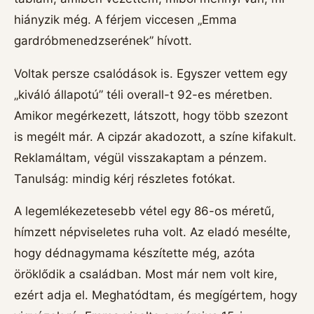
hiányzik még. A férjem viccesen „Emma
gardróbmenedzserének” hívott.
Voltak persze csalódások is. Egyszer vettem egy
„kiváló állapotú” téli overall-t 92-es méretben.
Amikor megérkezett, látszott, hogy több szezont
is megélt már. A cipzár akadozott, a színe kifakult.
Reklamáltam, végül visszakaptam a pénzem.
Tanulság: mindig kérj részletes fotókat.
A legemlékezetesebb vétel egy 86-os méretű,
hímzett népviseletes ruha volt. Az eladó mesélte,
hogy dédnagymama készítette még, azóta
öröklődik a családban. Most már nem volt kire,
ezért adja el. Meghatódtam, és megígértem, hogy