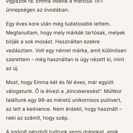
vigyázok rá. Emma viselte a március 15-i
ünnepségen az óvodában.
Egy éves kora után még tudatosabb lettem.
Megtanultam, hogy mely márkák tartósak, melyek
bírják a sok mosást. Használtan ezekre
vadásztam. Volt egy német márka, amit különösen
szerettem – még használtan is úgy nézett ki, mint
az új.
Most, hogy Emma két és fél éves, már együtt
válogatunk. Ő is élvezi a „kincskeresést”. Múltkor
találtunk egy 98-as méretű unikornisos pulóvert,
az lett a kedvence. Nem érdekli, hogy használt –
neki az számít, hogy szép.
A spórolt pénzből tudtunk venni dolgokat, amik