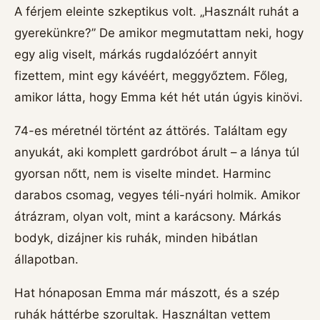
A férjem eleinte szkeptikus volt. „Használt ruhát a
gyerekünkre?” De amikor megmutattam neki, hogy
egy alig viselt, márkás rugdalózóért annyit
fizettem, mint egy kávéért, meggyőztem. Főleg,
amikor látta, hogy Emma két hét után úgyis kinövi.
74-es méretnél történt az áttörés. Találtam egy
anyukát, aki komplett gardróbot árult – a lánya túl
gyorsan nőtt, nem is viselte mindet. Harminc
darabos csomag, vegyes téli-nyári holmik. Amikor
átrázram, olyan volt, mint a karácsony. Márkás
bodyk, dizájner kis ruhák, minden hibátlan
állapotban.
Hat hónaposan Emma már mászott, és a szép
ruhák háttérbe szorultak. Használtan vettem