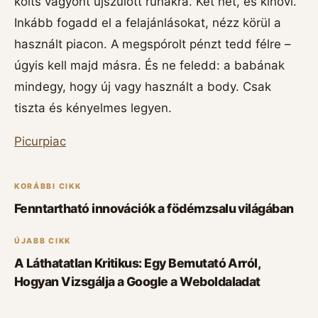
költs vagyont újszülött ruhákra. Két hét, és kinövi.
Inkább fogadd el a felajánlásokat, nézz körül a
használt piacon. A megspórolt pénzt tedd félre –
úgyis kell majd másra. És ne feledd: a babának
mindegy, hogy új vagy használt a body. Csak
tiszta és kényelmes legyen.
Picurpiac
KORÁBBI CIKK
Fenntartható innovációk a födémzsalu világában
ÚJABB CIKK
A Láthatatlan Kritikus: Egy Bemutató Arról,
Hogyan Vizsgálja a Google a Weboldaladat